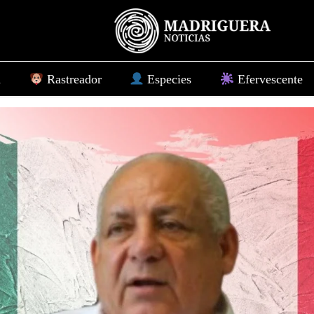
d
Rastreador
Especies
Efervescente