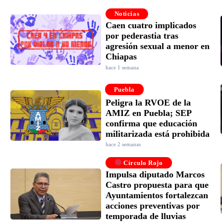
Noticias
Caen cuatro implicados
por pederastia tras
agresión sexual a menor en
Chiapas
hace 1 semana
Puebla
Peligra la RVOE de la
AMIZ en Puebla; SEP
confirma que educación
militarizada está prohibida
hace 2 semanas
Círculo Rojo
Impulsa diputado Marcos
Castro propuesta para que
Ayuntamientos fortalezcan
acciones preventivas por
temporada de lluvias