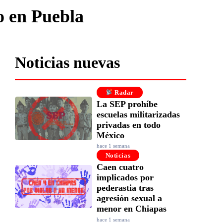
o en Puebla
Noticias nuevas
Radar
La SEP prohíbe
escuelas militarizadas
privadas en todo
México
hace 1 semana
Noticias
Caen cuatro
implicados por
pederastia tras
agresión sexual a
menor en Chiapas
hace 1 semana