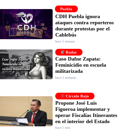
Puebla
CDH Puebla ignora
ataques contra reporteros
durante protestas por el
Cablebús
hace 1 semana
Radar
Caso Dafne Zapata:
Feminicidio en escuela
militarizada
hace 2 semanas
Círculo Rojo
Propone José Luis
Figueroa implementar y
operar Fiscalías Itinerantes
en el interior del Estado
hace 1 mes