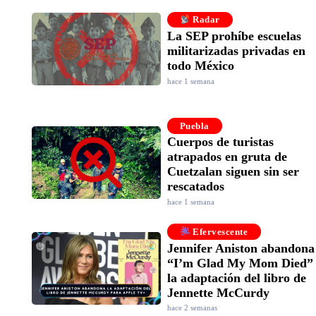
Radar
La SEP prohíbe escuelas
militarizadas privadas en
todo México
hace 1 semana
Puebla
Cuerpos de turistas
atrapados en gruta de
Cuetzalan siguen sin ser
rescatados
hace 1 semana
Efervescente
Jennifer Aniston abandona
“I’m Glad My Mom Died”
la adaptación del libro de
Jennette McCurdy
hace 2 semanas