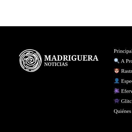
Principa
A Pr
Rastr
Espe
Eferv
Glitc
Quiénes