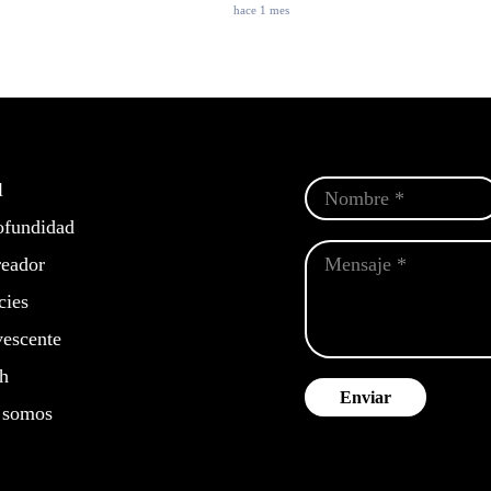
hace 1 mes
l
ofundidad
eador
cies
escente
h
Enviar
 somos