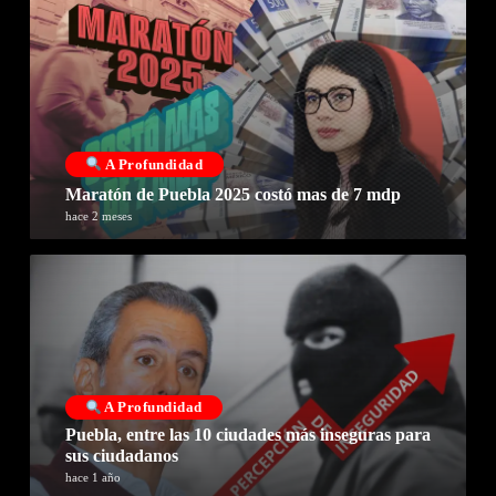
A Profundidad
Maratón de Puebla 2025 costó mas de 7 mdp
hace 2 meses
A Profundidad
Puebla, entre las 10 ciudades más inseguras para
sus ciudadanos
hace 1 año