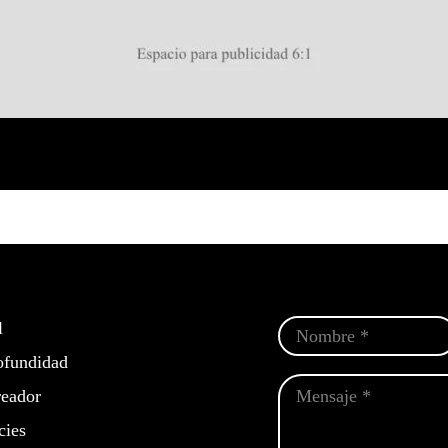
l
ofundidad
eador
cies