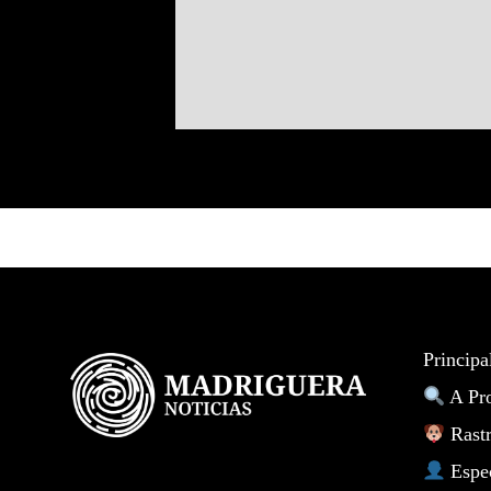
Principa
A Pr
Rastr
Espe