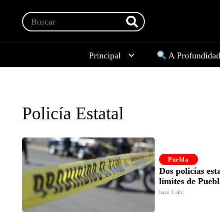
Principal
A Profundida
Policía Estatal
Puebla
Dos policías est
límites de Pueb
hace 1 año