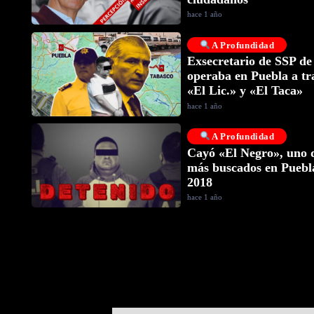
hace 1 año
A Profundidad
Exsecretario de SSP de
operaba en Puebla a tr
«El Lic.» y «El Taca»
hace 1 año
A Profundidad
Cayó «El Negro», uno d
más buscados en Puebl
2018
hace 1 año