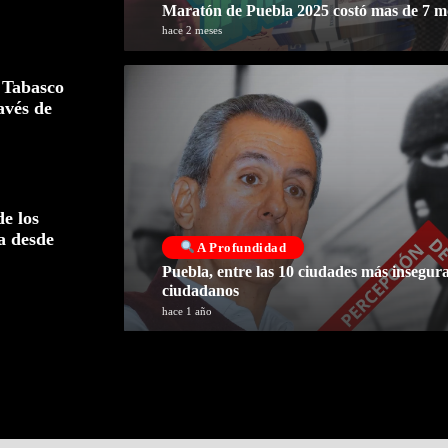
Maratón de Puebla 2025 costó mas de 7 
hace 2 meses
 Tabasco
avés de
e los
a desde
A Profundidad
Puebla, entre las 10 ciudades más insegur
ciudadanos
hace 1 año