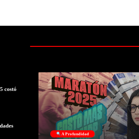
5 costó
udades
A Profundidad