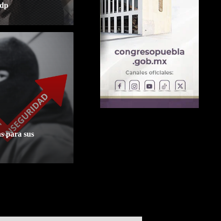
mdp
as para sus