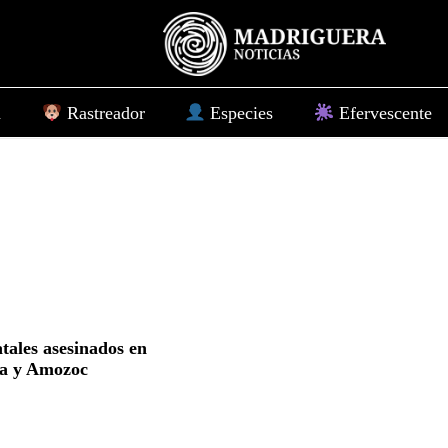
d
Rastreador
Especies
Efervescente
atales asesinados en
la y Amozoc