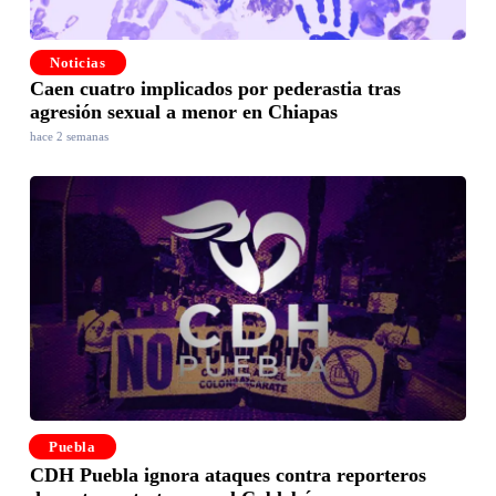
Noticias
Caen cuatro implicados por pederastia tras
agresión sexual a menor en Chiapas
hace 2 semanas
Puebla
CDH Puebla ignora ataques contra reporteros