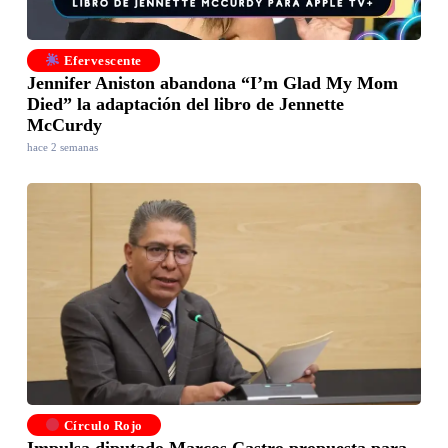
Efervescente
Jennifer Aniston abandona “I’m Glad My Mom
Died” la adaptación del libro de Jennette
McCurdy
hace 2 semanas
Círculo Rojo