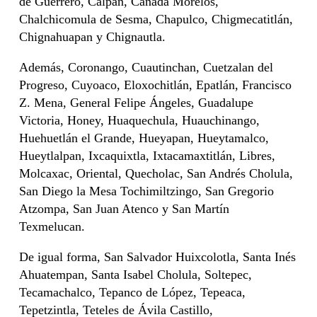
de Guerrero, Calpan, Cañada Morelos,
Chalchicomula de Sesma, Chapulco, Chigmecatitlán,
Chignahuapan y Chignautla.
Además, Coronango, Cuautinchan, Cuetzalan del
Progreso, Cuyoaco, Eloxochitlán, Epatlán, Francisco
Z. Mena, General Felipe Ángeles, Guadalupe
Victoria, Honey, Huaquechula, Huauchinango,
Huehuetlán el Grande, Hueyapan, Hueytamalco,
Hueytlalpan, Ixcaquixtla, Ixtacamaxtitlán, Libres,
Molcaxac, Oriental, Quecholac, San Andrés Cholula,
San Diego la Mesa Tochimiltzingo, San Gregorio
Atzompa, San Juan Atenco y San Martín
Texmelucan.
De igual forma, San Salvador Huixcolotla, Santa Inés
Ahuatempan, Santa Isabel Cholula, Soltepec,
Tecamachalco, Tepanco de López, Tepeaca,
Tepetzintla, Teteles de Ávila Castillo,