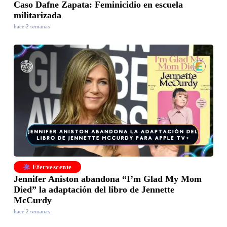
Caso Dafne Zapata: Feminicidio en escuela
militarizada
hace 2 semanas
Efervescente
Jennifer Aniston abandona “I’m Glad My Mom
Died” la adaptación del libro de Jennette
McCurdy
hace 2 semanas