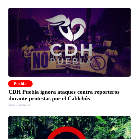
Puebla
CDH Puebla ignora ataques contra reporteros
durante protestas por el Cablebús
hace 2 semanas