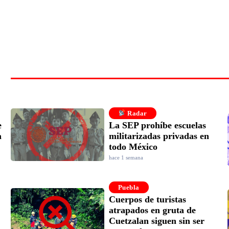
Radar
e
La SEP prohíbe escuelas
a
militarizadas privadas en
todo México
hace 1 semana
Puebla
Cuerpos de turistas
atrapados en gruta de
Cuetzalan siguen sin ser