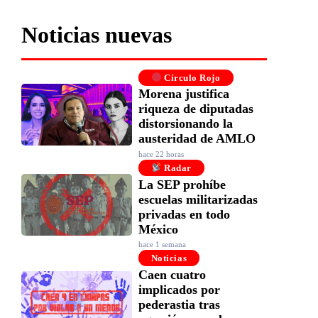
Noticias nuevas
Círculo Rojo
Morena justifica
riqueza de diputadas
distorsionando la
austeridad de AMLO
hace 22 horas
Radar
La SEP prohíbe
escuelas militarizadas
privadas en todo
México
hace 1 semana
Noticias
Caen cuatro
implicados por
pederastia tras