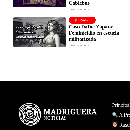
Cablebús
hace 2 semanas
Radar
Caso Dafne Zapata:
Feminicidio en escuela
militarizada
hace 2 semanas
Principa
A Pr
Rastr