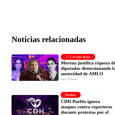
Noticias relacionadas
Círculo Rojo
Morena justifica riqueza d
diputadas distorsionando l
austeridad de AMLO
hace 22 horas
Puebla
CDH Puebla ignora
ataques contra reporteros
durante protestas por el