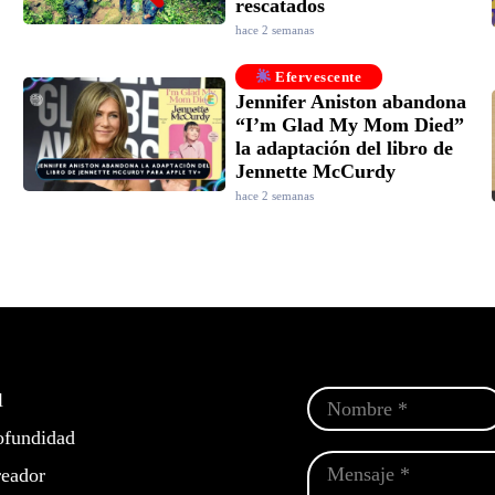
rescatados
hace 2 semanas
Efervescente
Jennifer Aniston abandona
“I’m Glad My Mom Died”
la adaptación del libro de
Jennette McCurdy
hace 2 semanas
l
ofundidad
eador