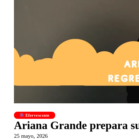
Efervescente
Ariana Grande prepara su
25 mayo, 2026