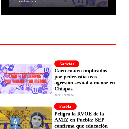
hace 1 semana
Noticias
Caen cuatro implicados
por pederastia tras
agresión sexual a menor en
Chiapas
hace 1 semana
Puebla
Peligra la RVOE de la
AMIZ en Puebla; SEP
confirma que educación