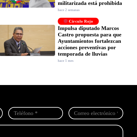
militarizada está prohibida
hace 2 semanas
Círculo Rojo
Impulsa diputado Marcos
Castro propuesta para que
Ayuntamientos fortalezcan
acciones preventivas por
temporada de lluvias
hace 1 mes