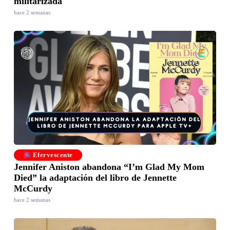
militarizada
hace 2 semanas
Efervescente
Jennifer Aniston abandona “I’m Glad My Mom
Died” la adaptación del libro de Jennette
McCurdy
hace 2 semanas