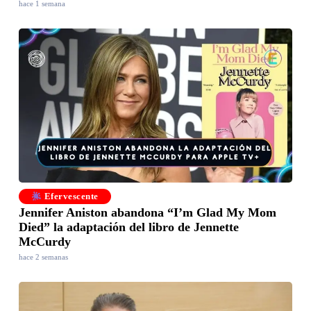
hace 1 semana
Efervescente
Jennifer Aniston abandona “I’m Glad My Mom
Died” la adaptación del libro de Jennette
McCurdy
hace 2 semanas