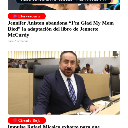
Efervescente
Jennifer Aniston abandona “I’m Glad My Mom
Died” la adaptación del libro de Jennette
McCurdy
hace 3 semanas
Círculo Rojo
Impulsa Rafael Micalco exhorto para que