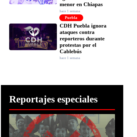
menor en Chiapas
hace 1 semana
Puebla
CDH Puebla ignora
ataques contra
reporteros durante
protestas por el
Cablebús
hace 1 semana
Reportajes especiales