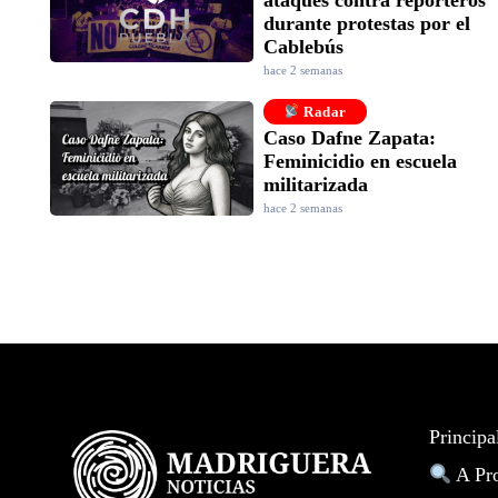
durante protestas por el
Cablebús
hace 2 semanas
Radar
Caso Dafne Zapata:
Feminicidio en escuela
militarizada
hace 2 semanas
Principa
A Pr