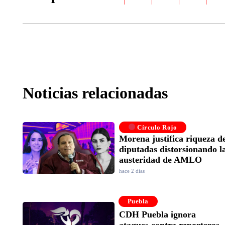
Noticias relacionadas
Círculo Rojo
Morena justifica riqueza d
diputadas distorsionando l
austeridad de AMLO
hace 2 días
Puebla
CDH Puebla ignora
ataques contra reporteros