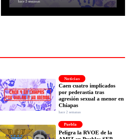
hace 2 semanas
Noticias
Caen cuatro implicados
por pederastia tras
agresión sexual a menor en
Chiapas
hace 2 semanas
Puebla
Peligra la RVOE de la
AMIZ en Puebla; SEP