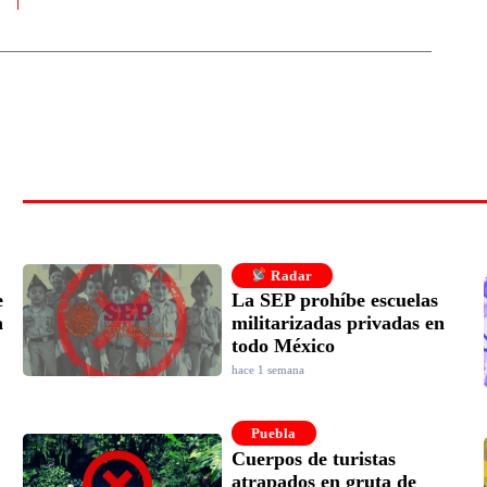
Radar
e
La SEP prohíbe escuelas
a
militarizadas privadas en
todo México
hace 1 semana
Puebla
Cuerpos de turistas
atrapados en gruta de