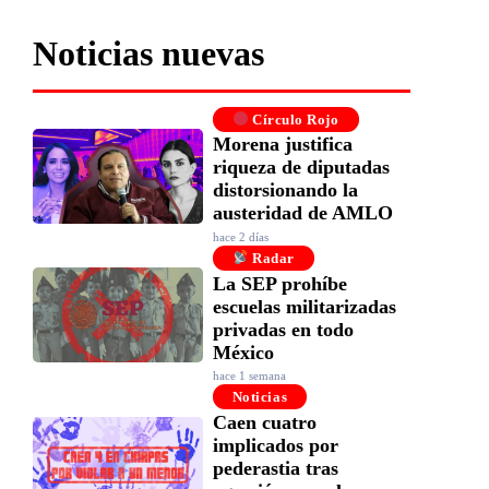
Noticias nuevas
Círculo Rojo
Morena justifica
riqueza de diputadas
distorsionando la
austeridad de AMLO
hace 2 días
Radar
La SEP prohíbe
escuelas militarizadas
privadas en todo
México
hace 1 semana
Noticias
Caen cuatro
implicados por
pederastia tras