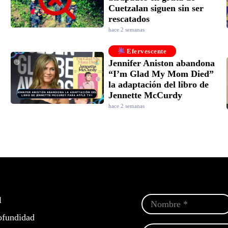
Cuetzalan siguen sin ser
rescatados
hace 2 semanas
Efervescente
Jennifer Aniston abandona
“I’m Glad My Mom Died”
la adaptación del libro de
Jennette McCurdy
hace 2 semanas
l
ofundidad