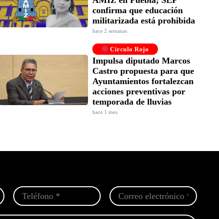
confirma que educación
militarizada está prohibida
hace 2 semanas
Círculo Rojo
Impulsa diputado Marcos
Castro propuesta para que
Ayuntamientos fortalezcan
acciones preventivas por
temporada de lluvias
hace 1 mes